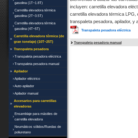
gasolina (1T~1.8T)
incluyen: carretilla elevadora eléct
Carretilla elevadora térmica
carretilla elevadora térmica LPG, 
gasolina (2T~3.5T)
transpaleta pesadora, apilador, y 
Carretilla elevadora térmica
gasolina (4T~5T)
Transpaleta pesadora eléctrica
Carretilla elevadora térmica (de
gran tonelaje) (10T~25T)
Transpaleta pesadora manual
Transpaleta pesadora
Transpaleta pesadora eléctrica
Transpaleta pesadora manual
Apilador
Apilador eléctrico
Auto-apilador
Apilador manual
Accesarios para carretillas
elevadoras
Ensamblaje para mástiles de
carretilla elevadora
Neumáticos sólidos/Ruedas de
poliuretano