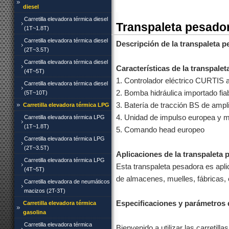
diesel
Carretilla elevadora térmica diesel
Transpaleta pesador
(1T~1.8T)
Carretilla elevadora térmica diesel
Descripción de la transpaleta p
(2T~3.5T)
Carretilla elevadora térmica diesel
Características de la transpalet
(4T~5T)
1. Controlador eléctrico CURTIS 
Carretilla elevadora térmica diesel
2. Bomba hidráulica importado fiab
(5T~10T)
3. Batería de tracción BS de ampl
Carretilla elevadora térmica LPG
4. Unidad de impulso europea y 
Carretilla elevadora térmica LPG
(1T~1.8T)
5. Comando head europeo
Carretilla elevadora térmica LPG
(2T~3.5T)
Aplicaciones de la transpaleta p
Carretilla elevadora térmica LPG
Esta transpaleta pesadora es apl
(4T~5T)
de almacenes, muelles, fábricas, 
Carretilla elevadora de neumáticos
macizos (2T-3T)
Especificaciones y parámetros d
Carretilla elevadora térmica
gasolina
Carretilla elevadora térmica
Bienvenido a utilizar las carreti