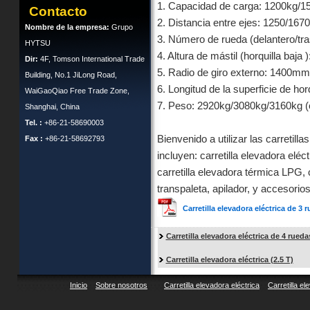
1. Capacidad de carga: 1200kg/
Contacto
2. Distancia entre ejes: 1250/16
Nombre de la empresa:
Grupo
3. Número de rueda (delantero/tra
HYTSU
4. Altura de mástil (horquilla baj
Dir:
4F, Tomson International Trade
5. Radio de giro externo: 1400mm
Building, No.1 JiLong Road,
6. Longitud de la superficie de ho
WaiGaoQiao Free Trade Zone,
7. Peso: 2920kg/3080kg/3160kg (c
Shanghai, China
Tel. :
+86-21-58690003
Bienvenido a utilizar las carreti
Fax :
+86-21-58692793
incluyen: carretilla elevadora eléct
carretilla elevadora térmica LPG, 
transpaleta, apilador, y accesorios
Carretilla elevadora eléctrica de 3 
Carretilla elevadora eléctrica de 4 rueda
Carretilla elevadora eléctrica (2.5 T)
Inicio
Sobre nosotros
Carretilla elevadora eléctrica
Carretilla el