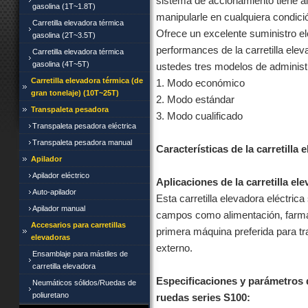
sistema de accionamiento tiene al
gasolina (1T~1.8T)
manipularle en cualquiera condició
Carretilla elevadora térmica
Ofrece un excelente suministro eléc
gasolina (2T~3.5T)
performances de la carretilla el
Carretilla elevadora térmica
gasolina (4T~5T)
ustedes tres modelos de administra
Carretilla elevadora térmica (de
1. Modo económico
gran tonelaje) (10T~25T)
2. Modo estándar
Transpaleta pesadora
3. Modo cualificado
Transpaleta pesadora eléctrica
Transpaleta pesadora manual
Características de la carretilla 
Apilador
Apilador eléctrico
Aplicaciones de la carretilla el
Auto-apilador
Esta carretilla elevadora eléctrica
Apilador manual
campos como alimentación, farmaci
Accesarios para carretillas
primera máquina preferida para tr
elevadoras
externo.
Ensamblaje para mástiles de
carretilla elevadora
Especificaciones y parámetros de
Neumáticos sólidos/Ruedas de
poliuretano
ruedas series S100: