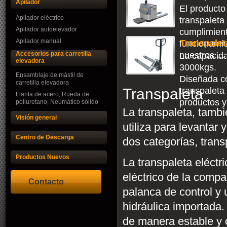
Apilador
El producto
Apilador eléctrico
transpaleta 
Apilador autoelevador
cumplimient
Apilador manual
Transpale
funcionamie
Accesorios para carretilla
nuestros ...
La capacida
elevadora
3000kgs.
Ensamblaje de mástil de
Diseñada c
carretilla elevadora
Transpaleta
transpaleta
Llanta de acero, Rueda de
productos y
poliuretano, Neumático sólido
La transpaleta, tamb
Visión general
utiliza para levantar
Centro de Descarga
dos categorías, trans
Productos Nuevos
La transpaleta eléct
eléctrico de la com
Contacto
palanca de control 
hidráulica importada.
de manera estable y o